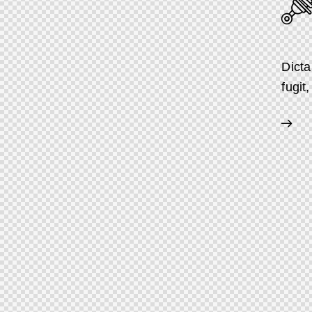
Dicta
fugit